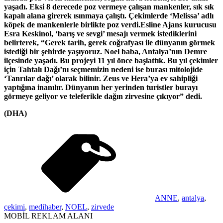
yaşadı. Eksi 8 derecede poz vermeye çalışan mankenler, sık sık
kapalı alana girerek ısınmaya çalıştı. Çekimlerde ‘Melissa’ adlı
köpek de mankenlerle birlikte poz verdi.Esline Ajans kurucusu
Esra Keskinol, ‘barış ve sevgi’ mesajı vermek istediklerini
belirterek, “Gerek tarih, gerek coğrafyası ile dünyanın görmek
istediği bir şehirde yaşıyoruz. Noel baba, Antalya’nın Demre
ilçesinde yaşadı. Bu projeyi 11 yıl önce başlattık. Bu yıl çekimler
için Tahtalı Dağı’nı seçmemizin nedeni ise burası mitolojide
‘Tanrılar dağı’ olarak bilinir. Zeus ve Hera’ya ev sahipliği
yaptığına inanılır. Dünyanın her yerinden turistler burayı
görmeye geliyor ve teleferikle dağın zirvesine çıkıyor” dedi.
(DHA)
ANNE
,
antalya
,
çekimi
,
medihaber
,
NOEL
,
zirvede
MOBİL REKLAM ALANI