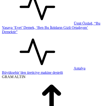
Ümit Özdağ, “Bu
Yasaya ‘Evet’ Demek, ‘Ben Bu İktidarın Gizli Ortağıyım’
Demektir”
Antalya
Büyükşehir’den üreticiye makine desteği
GRAM ALTIN