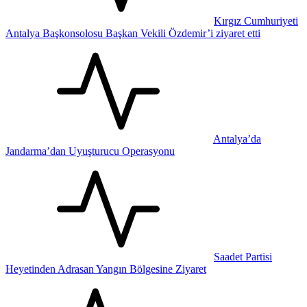
Kırgız Cumhuriyeti
Antalya Başkonsolosu Başkan Vekili Özdemir’i ziyaret etti
Antalya’da
Jandarma’dan Uyuşturucu Operasyonu
Saadet Partisi
Heyetinden Adrasan Yangın Bölgesine Ziyaret