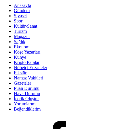
Anasayfa
Gündem
Siyaset
Spor
Kültür-Sanat
Turizm
Magazin
Sağlık
Ekonomi
Köşe Yazarları
Künye
Kripto Paralar
Nöbetçi Eczaneler
Fikstür
Namaz Vakitleri
Gazeteler
Puan Durumu
Hava Durumu
İçerik Oluştur
Yorumlarım
Beğendiklerim