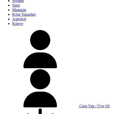
Siyaset
Spor
Magazin
Köşe Yazarları
Astroloji
Künye
Giriş Yap / Üye Ol