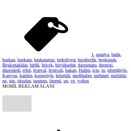
1
,
antalya
,
balık
,
başkan
,
başkanı
,
başkanımız
,
belediyesi
,
beraberlik
,
beşkonak
,
Beşkonaklılar
,
birlik
,
böcek
,
büyükşehir
,
danışmanı
,
dernegi
,
düzenledi
,
erbil
,
festival
,
festivali
,
hakan
,
Halim
,
için
,
in
,
işbirliğiyle
,
Kanyon
,
katılım
,
konseriyle
,
köprülü
,
medihaber
,
mehmet
,
muhittin
,
ne
,
nin
,
okudan
,
tanıtımı
,
ümmü
,
un
,
ve
,
yoğun
MOBİL REKLAM ALANI