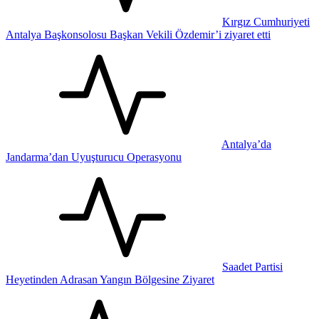
Kırgız Cumhuriyeti
Antalya Başkonsolosu Başkan Vekili Özdemir’i ziyaret etti
Antalya’da
Jandarma’dan Uyuşturucu Operasyonu
Saadet Partisi
Heyetinden Adrasan Yangın Bölgesine Ziyaret