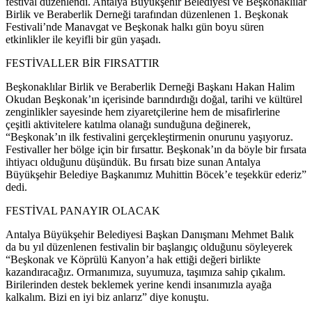
festival düzenlendi. Antalya Büyükşehir Belediyesi ve Beşkonaklılar
Birlik ve Beraberlik Derneği tarafından düzenlenen 1. Beşkonak
Festivali’nde Manavgat ve Beşkonak halkı gün boyu süren
etkinlikler ile keyifli bir gün yaşadı.
FESTİVALLER BİR FIRSATTIR
Beşkonaklılar Birlik ve Beraberlik Derneği Başkanı Hakan Halim
Okudan Beşkonak’ın içerisinde barındırdığı doğal, tarihi ve kültürel
zenginlikler sayesinde hem ziyaretçilerine hem de misafirlerine
çeşitli aktivitelere katılma olanağı sunduğuna değinerek,
“Beşkonak’ın ilk festivalini gerçekleştirmenin onurunu yaşıyoruz.
Festivaller her bölge için bir fırsattır. Beşkonak’ın da böyle bir fırsata
ihtiyacı olduğunu düşündük. Bu fırsatı bize sunan Antalya
Büyükşehir Belediye Başkanımız Muhittin Böcek’e teşekkür ederiz”
dedi.
FESTİVAL PANAYIR OLACAK
Antalya Büyükşehir Belediyesi Başkan Danışmanı Mehmet Balık
da bu yıl düzenlenen festivalin bir başlangıç olduğunu söyleyerek
“Beşkonak ve Köprülü Kanyon’a hak ettiği değeri birlikte
kazandıracağız. Ormanımıza, suyumuza, taşımıza sahip çıkalım.
Birilerinden destek beklemek yerine kendi insanımızla ayağa
kalkalım. Bizi en iyi biz anlarız” diye konuştu.