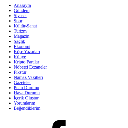
Anasayfa
Gündem
Siyaset
Spor
Kültür-Sanat
Turizm
Magazin
Sağlık
Ekonomi
Köşe Yazarları
Künye
Kripto Paralar
Nöbetçi Eczaneler
Fikstür
Namaz Vakitleri
Gazeteler
Puan Durumu
Hava Durumu
İçerik Oluştur
Yorumlarım
Beğendiklerim