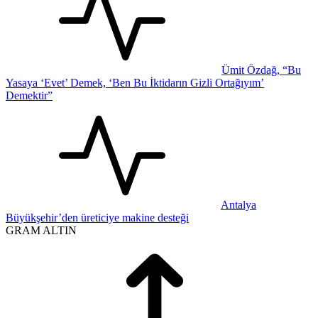
Ümit Özdağ, “Bu
Yasaya ‘Evet’ Demek, ‘Ben Bu İktidarın Gizli Ortağıyım’
Demektir”
Antalya
Büyükşehir’den üreticiye makine desteği
GRAM ALTIN