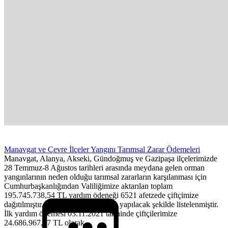
Manavgat ve Çevre İlçeler Yangını Tarımsal Zarar Ödemeleri
Manavgat, Alanya, Akseki, Gündoğmuş ve Gazipaşa ilçelerimizde
28 Temmuz-8 Ağustos tarihleri arasında meydana gelen orman
yangınlarının neden olduğu tarımsal zararların karşılanması için
Cumhurbaşkanlığından Valiliğimize aktarılan toplam
195.745.738,54 TL yardım ödeneği 6521 afetzede çiftçimize
dağıtılmıştır. Bu ödemeler 2 seferde yapılacak şekilde listelenmiştir.
İlk yardım ödemesi 03.11.2021 tarihinde çiftçilerimize
24.686.967,27 TL olarak...