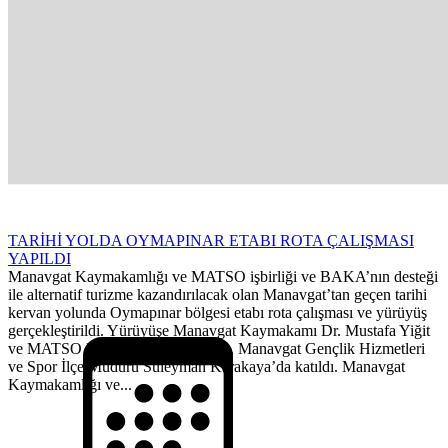
TARİHİ YOLDA OYMAPINAR ETABI ROTA ÇALIŞMASI
YAPILDI
Manavgat Kaymakamlığı ve MATSO işbirliği ve BAKA’nın desteği
ile alternatif turizme kazandırılacak olan Manavgat’tan geçen tarihi
kervan yolunda Oymapınar bölgesi etabı rota çalışması ve yürüyüş
gerçekleştirildi. Yürüyüşe Manavgat Kaymakamı Dr. Mustafa Yiğit
ve MATSO Başkanı Ahmet Boztaş, Manavgat Gençlik Hizmetleri
ve Spor İlçe Müdürü Süleyman Karakaya’da katıldı. Manavgat
Kaymakamlığı ve...