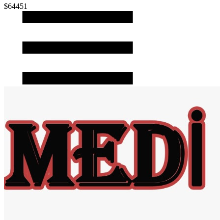
$64451