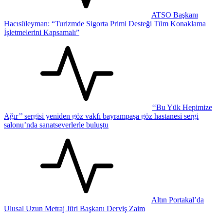
ATSO Başkanı
Hacısüleyman: “Turizmde Sigorta Primi Desteği Tüm Konaklama
İşletmelerini Kapsamalı”
‘‘Bu Yük Hepimize
Ağır’’ sergisi yeniden göz vakfı bayrampaşa göz hastanesi sergi
salonu’nda sanatseverlerle buluştu
Altın Portakal’da
Ulusal Uzun Metraj Jüri Başkanı Derviş Zaim