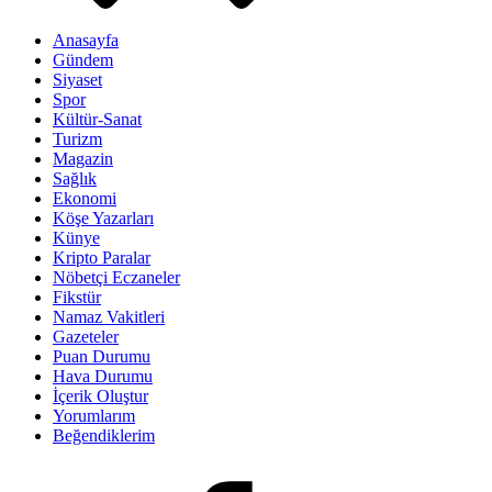
Anasayfa
Gündem
Siyaset
Spor
Kültür-Sanat
Turizm
Magazin
Sağlık
Ekonomi
Köşe Yazarları
Künye
Kripto Paralar
Nöbetçi Eczaneler
Fikstür
Namaz Vakitleri
Gazeteler
Puan Durumu
Hava Durumu
İçerik Oluştur
Yorumlarım
Beğendiklerim