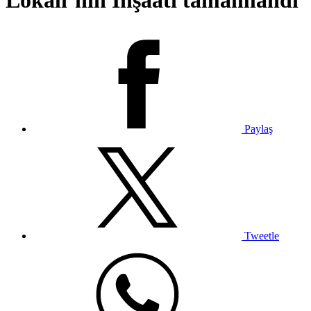
Lokali’nin İnşaatı tamamlandı
Paylaş
Tweetle