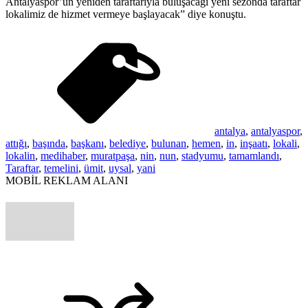
Antalyaspor’un yeniden taraftarıyla buluşacağı yeni sezonda taraftar
lokalimiz de hizmet vermeye başlayacak” diye konuştu.
antalya
,
antalyaspor
,
attığı
,
başında
,
başkanı
,
belediye
,
bulunan
,
hemen
,
in
,
inşaatı
,
lokali
,
lokalin
,
medihaber
,
muratpaşa
,
nin
,
nun
,
stadyumu
,
tamamlandı
,
Taraftar
,
temelini
,
ümit
,
uysal
,
yani
MOBİL REKLAM ALANI