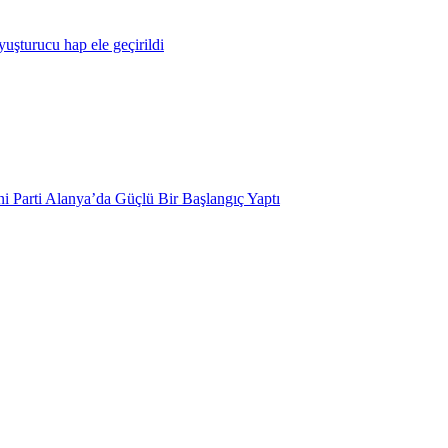
yuşturucu hap ele geçirildi
i Parti Alanya’da Güçlü Bir Başlangıç Yaptı