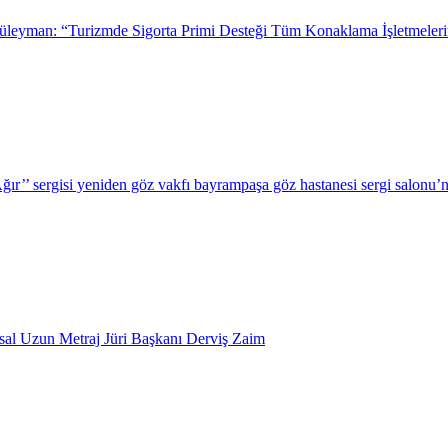
leyman: “Turizmde Sigorta Primi Desteği Tüm Konaklama İşletmeleri
r’’ sergisi yeniden göz vakfı bayrampaşa göz hastanesi sergi salonu’n
usal Uzun Metraj Jüri Başkanı Derviş Zaim