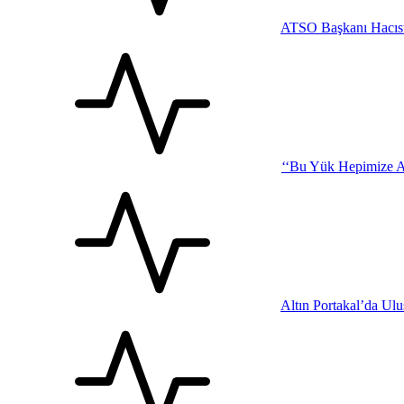
ATSO Başkanı Hacısü
‘‘Bu Yük Hepimize Ağı
Altın Portakal’da Ul