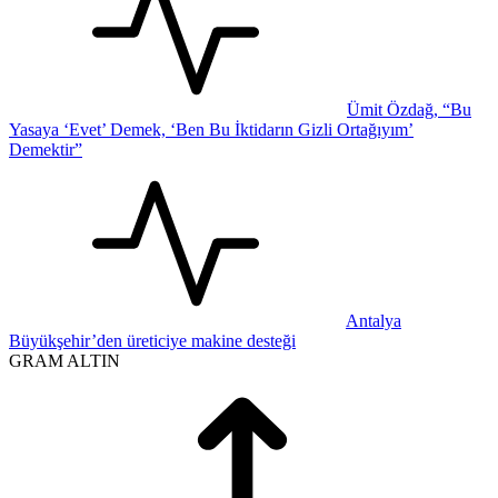
Ümit Özdağ, “Bu
Yasaya ‘Evet’ Demek, ‘Ben Bu İktidarın Gizli Ortağıyım’
Demektir”
Antalya
Büyükşehir’den üreticiye makine desteği
GRAM ALTIN