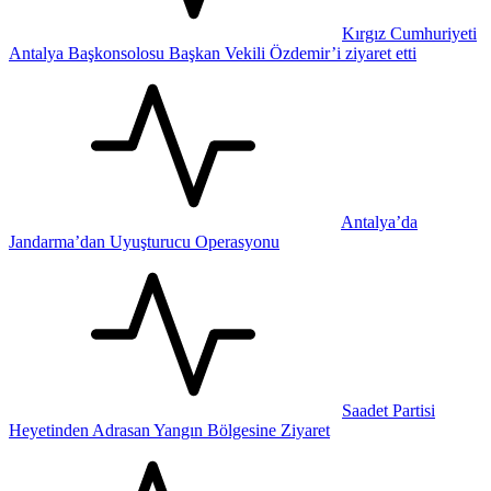
Kırgız Cumhuriyeti
Antalya Başkonsolosu Başkan Vekili Özdemir’i ziyaret etti
Antalya’da
Jandarma’dan Uyuşturucu Operasyonu
Saadet Partisi
Heyetinden Adrasan Yangın Bölgesine Ziyaret