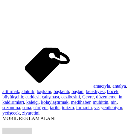
amacıyla
,
antalya
,
arttırmak
,
atatürk
,
başkanı
,
başkenti
,
baştan
,
belediyesi
,
böcek
,
büyükşehir
,
caddesi
,
çalışması
,
cazibesini
,
Çevre
,
düzenleme
,
in
,
kaldırımları
,
kaleiçi
,
kolaylaştırmak
,
medihaber
,
muhittin
,
nin
,
sezonuna
,
sona
,
sürüyor
,
tarihi
,
turizm
,
turizmin
,
ve
,
yenileniyor
,
yetişecek
,
ziyaretini
MOBİL REKLAM ALANI