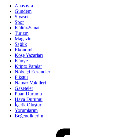
Anasayfa
Gündem
Siyaset
Spor
Kültür-Sanat
Turizm
Magazin
Sağlık
Ekonomi
Köşe Yazarları
Künye
Kripto Paralar
Nöbetçi Eczaneler
Fikstür
Namaz Vakitleri
Gazeteler
Puan Durumu
Hava Durumu
İçerik Oluştur
Yorumlarım
Beğendiklerim