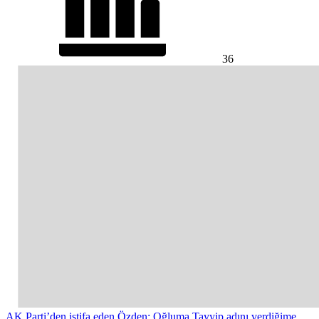
36
AK Parti’den istifa eden Özden: Oğluma Tayyip adını verdiğime