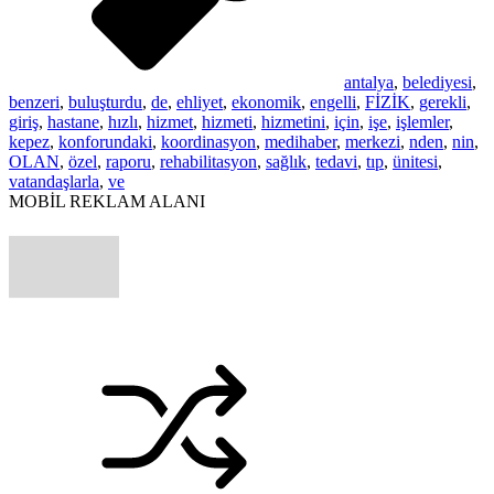
antalya
,
belediyesi
,
benzeri
,
buluşturdu
,
de
,
ehliyet
,
ekonomik
,
engelli
,
FİZİK
,
gerekli
,
giriş
,
hastane
,
hızlı
,
hizmet
,
hizmeti
,
hizmetini
,
için
,
işe
,
işlemler
,
kepez
,
konforundaki
,
koordinasyon
,
medihaber
,
merkezi
,
nden
,
nin
,
OLAN
,
özel
,
raporu
,
rehabilitasyon
,
sağlık
,
tedavi
,
tıp
,
ünitesi
,
vatandaşlarla
,
ve
MOBİL REKLAM ALANI