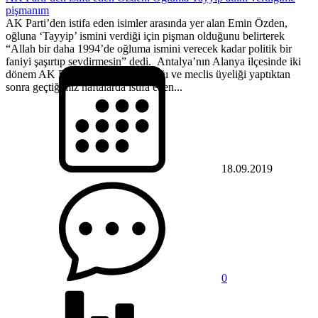
pişmanım
AK Parti’den istifa eden isimler arasında yer alan Emin Özden,
oğluna ‘Tayyip’ ismini verdiği için pişman olduğunu belirterek
“Allah bir daha 1994’de oğluma ismini verecek kadar politik bir
faniyi şaşırtıp sevdirmesin” dedi. Antalya’nın Alanya ilçesinde iki
dönem AK Parti’de belde başkanlığı ve meclis üyeliği yaptıktan
sonra geçtiğimiz haftalarda istifa eden...
18.09.2019
0