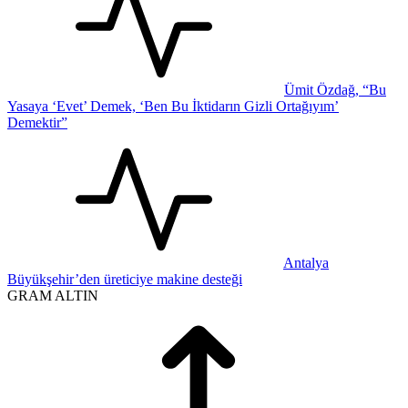
Ümit Özdağ, “Bu
Yasaya ‘Evet’ Demek, ‘Ben Bu İktidarın Gizli Ortağıyım’
Demektir”
Antalya
Büyükşehir’den üreticiye makine desteği
GRAM ALTIN