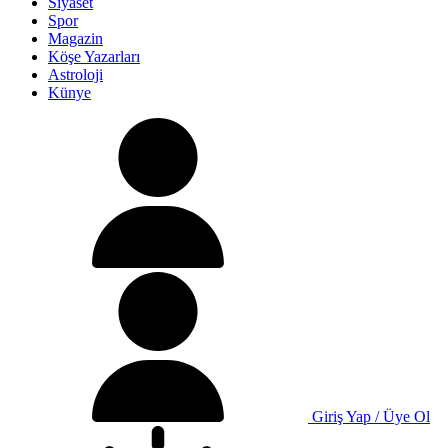
Siyaset
Spor
Magazin
Köşe Yazarları
Astroloji
Künye
Giriş Yap / Üye Ol