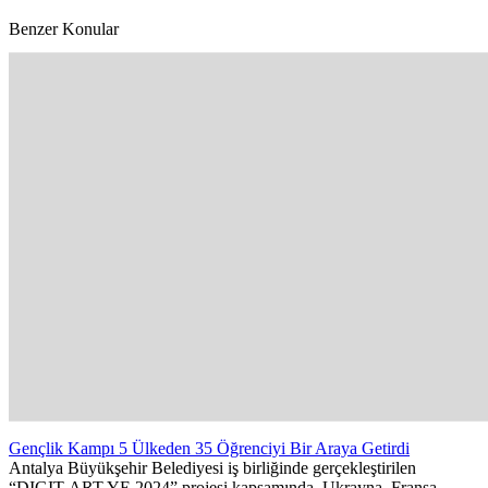
Benzer Konular
Gençlik Kampı 5 Ülkeden 35 Öğrenciyi Bir Araya Getirdi
Antalya Büyükşehir Belediyesi iş birliğinde gerçekleştirilen
“DIGIT-ART YE 2024” projesi kapsamında, Ukrayna, Fransa,