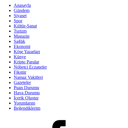
Anasayfa
Gündem
Siyaset
Spor
Kültür-Sanat
Turizm
Magazin
Sağlık
Ekonomi
Köşe Yazarları
Künye
Kripto Paralar
Nöbetçi Eczaneler
Fikstür
Namaz Vakitleri
Gazeteler
Puan Durumu
Hava Durumu
İçerik Oluştur
Yorumlarım
Beğendiklerim