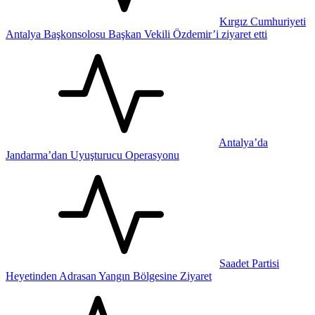
Kırgız Cumhuriyeti
Antalya Başkonsolosu Başkan Vekili Özdemir’i ziyaret etti
Antalya’da
Jandarma’dan Uyuşturucu Operasyonu
Saadet Partisi
Heyetinden Adrasan Yangın Bölgesine Ziyaret