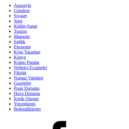
Anasayfa
Gündem
Siyaset
Spor
Kültür-Sanat
Turizm
Magazin
Sağlık
Ekonomi
Köşe Yazarları
Künye
Kripto Paralar
Nöbetçi Eczaneler
Fikstür
Namaz Vakitleri
Gazeteler
Puan Durumu
Hava Durumu
İçerik Oluştur
Yorumlarım
Beğendiklerim