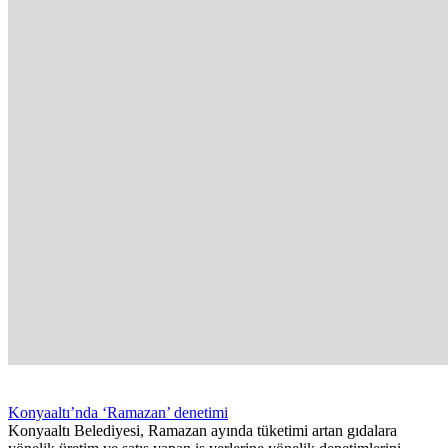
Konyaaltı’nda ‘Ramazan’ denetimi
Konyaaltı Belediyesi, Ramazan ayında tüketimi artan gıdalara