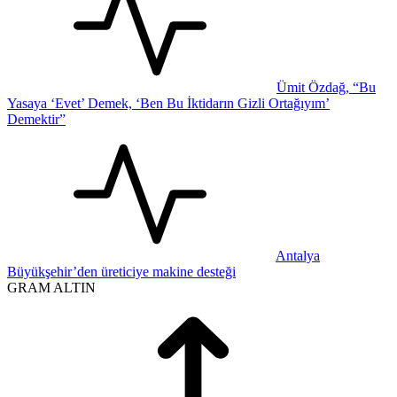
Ümit Özdağ, “Bu
Yasaya ‘Evet’ Demek, ‘Ben Bu İktidarın Gizli Ortağıyım’
Demektir”
Antalya
Büyükşehir’den üreticiye makine desteği
GRAM ALTIN