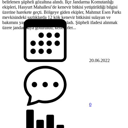
belirlenen şüpheli gözaltına alındı. İlçe Jandarma Komutanlığı
ekipleri, Hasyurt Mahallesi’de kenevir bitkisi yetiştirildiği bilgisi
üzerine harekete geçti. Bölgeye giden ekipler, Mahmut Esen Parkı
mevkisindeki sazlıklarda 12 kök kenevir bitkisini sulayan ve
bakımını yapan S.S’yi suçüstü yakaladı. Şüpheli ifadesi alınmak
üzere jandarmaya götürüldü, kenevirler...
20.06.2022
0