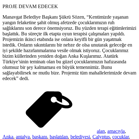
PROJE DEVAM EDECEK
Manavgat Belediye Başkanı Şükrü Sözen, “Kentimizde yaşanan
yangın felaketine şahit olmuş afetzede çocuklarımızın ruh
sağlıklarını son derece önemsiyoruz. Bu yüzden terapi eğitimlerimizi
başlattık. Bu süreçte ilk etapta oyun terapisi çalışmaları yapıldı.
Projemizin ikinci etabında ise onlara keyifli bir gün yaşatmak
istedik. Onların sıkıntılarını bir nebze de olsa unutarak geleceğe en
iyi şekilde hazırlanmalarına vesile olmak istiyoruz. Çocuklarımız
bizim küllerinden yeniden doğan Anka Kuşlarımız. Atatürk
Türkiye’sinin teminatı olan bu güzel çocuklarımızın hafızasında
olumsuz bir şey kalmaması en büyük temennimiz. Bunu
sağlayabilirsek ne mutlu bize. Projemiz tüm mahallelerimizde devam
edecek” dedi.
alan
,
amacıyla
,
Anka
,
antalya
,
başkanı
,
başlatılan
,
belediyesi
,
Calyptus
,
çocuklar
,