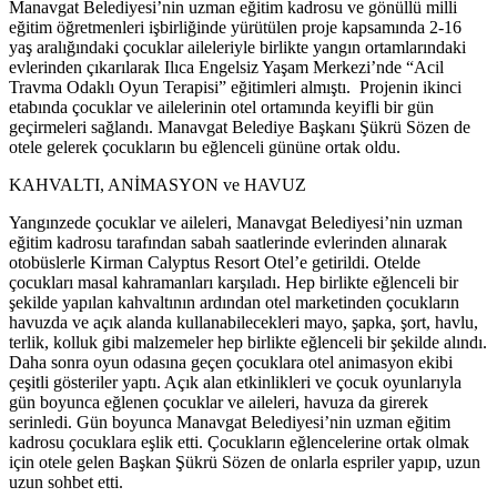
Manavgat Belediyesi’nin uzman eğitim kadrosu ve gönüllü milli
eğitim öğretmenleri işbirliğinde yürütülen proje kapsamında 2-16
yaş aralığındaki çocuklar aileleriyle birlikte yangın ortamlarındaki
evlerinden çıkarılarak Ilıca Engelsiz Yaşam Merkezi’nde “Acil
Travma Odaklı Oyun Terapisi” eğitimleri almıştı. Projenin ikinci
etabında çocuklar ve ailelerinin otel ortamında keyifli bir gün
geçirmeleri sağlandı. Manavgat Belediye Başkanı Şükrü Sözen de
otele gelerek çocukların bu eğlenceli gününe ortak oldu.
KAHVALTI, ANİMASYON ve HAVUZ
Yangınzede çocuklar ve aileleri, Manavgat Belediyesi’nin uzman
eğitim kadrosu tarafından sabah saatlerinde evlerinden alınarak
otobüslerle Kirman Calyptus Resort Otel’e getirildi. Otelde
çocukları masal kahramanları karşıladı. Hep birlikte eğlenceli bir
şekilde yapılan kahvaltının ardından otel marketinden çocukların
havuzda ve açık alanda kullanabilecekleri mayo, şapka, şort, havlu,
terlik, kolluk gibi malzemeler hep birlikte eğlenceli bir şekilde alındı.
Daha sonra oyun odasına geçen çocuklara otel animasyon ekibi
çeşitli gösteriler yaptı. Açık alan etkinlikleri ve çocuk oyunlarıyla
gün boyunca eğlenen çocuklar ve aileleri, havuza da girerek
serinledi. Gün boyunca Manavgat Belediyesi’nin uzman eğitim
kadrosu çocuklara eşlik etti. Çocukların eğlencelerine ortak olmak
için otele gelen Başkan Şükrü Sözen de onlarla espriler yapıp, uzun
uzun sohbet etti.