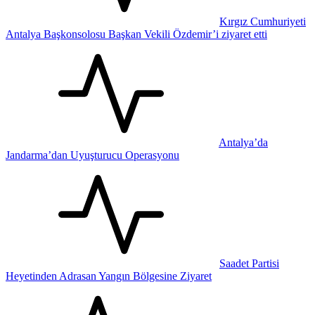
Kırgız Cumhuriyeti
Antalya Başkonsolosu Başkan Vekili Özdemir’i ziyaret etti
Antalya’da
Jandarma’dan Uyuşturucu Operasyonu
Saadet Partisi
Heyetinden Adrasan Yangın Bölgesine Ziyaret