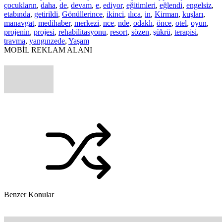
çocukların
,
daha
,
de
,
devam
,
e
,
ediyor
,
eğitimleri
,
eğlendi
,
engelsiz
,
etabında
,
getirildi
,
Gönüllerince
,
ikinci
,
ılıca
,
in
,
Kirman
,
kuşları
,
manavgat
,
medihaber
,
merkezi
,
nce
,
nde
,
odaklı
,
önce
,
otel
,
oyun
,
projenin
,
projesi
,
rehabilitasyonu
,
resort
,
sözen
,
şükrü
,
terapisi
,
travma
,
yangınzede
,
Yaşam
MOBİL REKLAM ALANI
Benzer Konular