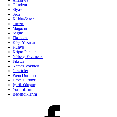
Anasayfa
Gündem
Siyaset
Spor
Kültür-Sanat
Turizm
Magazin
Sağlık
Ekonomi
Köşe Yazarları
Künye
Kripto Paralar
Nöbetçi Eczaneler
Fikstür
Namaz Vakitleri
Gazeteler
Puan Durumu
Hava Durumu
İçerik Oluştur
Yorumlarım
Beğendiklerim