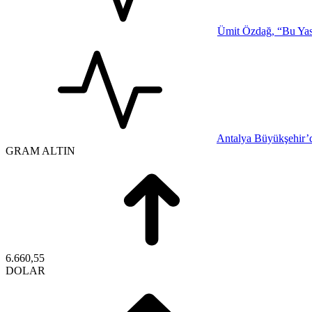
Ümit Özdağ, “Bu Yasa
Antalya Büyükşehir’d
GRAM ALTIN
6.660,55
DOLAR