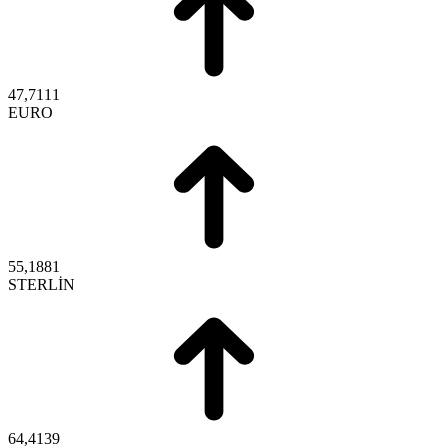
47,7111
EURO
55,1881
STERLİN
64,4139