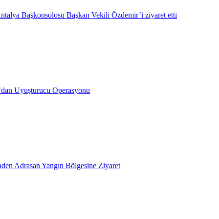
ntalya Başkonsolosu Başkan Vekili Özdemir’i ziyaret etti
’dan Uyuşturucu Operasyonu
inden Adrasan Yangın Bölgesine Ziyaret