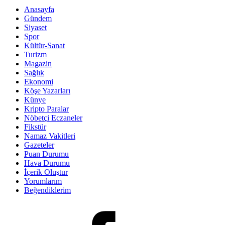
Anasayfa
Gündem
Siyaset
Spor
Kültür-Sanat
Turizm
Magazin
Sağlık
Ekonomi
Köşe Yazarları
Künye
Kripto Paralar
Nöbetçi Eczaneler
Fikstür
Namaz Vakitleri
Gazeteler
Puan Durumu
Hava Durumu
İçerik Oluştur
Yorumlarım
Beğendiklerim