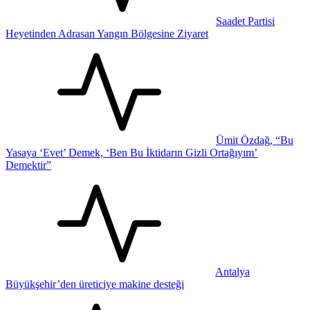
Saadet Partisi
Heyetinden Adrasan Yangın Bölgesine Ziyaret
Ümit Özdağ, “Bu
Yasaya ‘Evet’ Demek, ‘Ben Bu İktidarın Gizli Ortağıyım’
Demektir”
Antalya
Büyükşehir’den üreticiye makine desteği