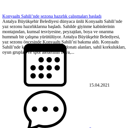
Konyaaltı Sahili’nde sezona hazırlık çalışmaları başladı
Antalya Büyükşehir Belediyesi dünyaca ünlü Konyaaltı Sahili’nde
yaz sezonu hazırlıklarına başladı. Sahilde giyinme kabinlerinin
montajından, kumsal tesviyesine, peyzajdan, boya ve onarıma
hummalı bir çalışma yürütülüyor. Antalya Büyükşehir Belediyesi,
yaz sezonu öncesinde Konyaaltı Sahili’ni bakıma aldı. Konyaaltı
Sahili’nde kent mobilyaları, sosyal donatı alanları, sahil korkulukları,
oyun grupları ve spor aletlerinin boya,...
15.04.2021