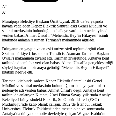
0
+
A
-
A
Muratpaşa Belediye Başkanı Ümit Uysal, 2018’de 92 yaşında
hayata veda eden Kepez Elektrik Santrali eski Genel Müdürü ve
santral merkezinin bulunduğu mahalleye yardımları nedeniyle adı
verilen babası Ahmet Ünsal’ı “Mehendiz Bey’in Hikayesi” isimli
kitabında anlatan Asuman Tarıman’ı makamında ağırladı.
Dünyanın en yaygın ve en eski turizm sivil toplum örgütü olan
Skal’ın Türkiye Uluslararası Temsilcisi Asuman Tarıman, Başkan
Uysal’ı makamında ziyaret etti. Tarıman ziyaretinde, Antalya kent
tarihinde önemli bir yeri olan babası Ahmet Ünsal’la gerçekleştirdiği
söyleşi kayıtlarını bir araya getirdiği “Mehendiz Bey’in Hikayesi”
kitabını hediye etti.
Tarıman, kitabında sadece Kepez Elektrik Santrali eski Genel
Müdürü ve santral merkezinin bulunduğu mahalleye yardımları
nedeniyle adı verilen babası Ahmet Ünsal’ı değil, Antalya kent
tarihini de anlatıyor. Kitapta, 2’nci Dünya Savaşı yıllarında Antalya
Belediyesi bünyesindeki Elektrik, Su Otobüs İdaresi (ESO)
Müdürlüğü’nde katip olarak çalışan, 1952’de İstanbul Teknik
Üniversitesi Elektrik Fakültesi’nden mezun olan ve sonrasında
Antalya’da dünya otomotiv devleriyle çalışan Wagner Kablo’nun