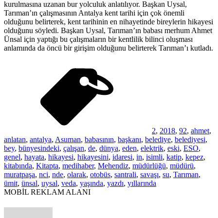
kurulmasına uzanan bur yolculuk anlatılıyor. Başkan Uysal,
Tarıman’ın çalışmasının Antalya kent tarihi için çok önemli
olduğunu belirterek, kent tarihinin en nihayetinde bireylerin hikayesi
olduğunu söyledi. Başkan Uysal, Tarıman’ın babası merhum Ahmet
Ünsal için yaptığı bu çalışmaların bir kentlilik bilinci oluşması
anlamında da öncü bir girişim olduğunu belirterek Tarıman’ı kutladı.
2
,
2018
,
92
,
ahmet
,
anlatan
,
antalya
,
Asuman
,
babasının
,
başkanı
,
belediye
,
belediyesi
,
bey
,
bünyesindeki
,
çalışan
,
de
,
dünya
,
eden
,
elektrik
,
eski
,
ESO
,
genel
,
hayata
,
hikayesi
,
hikayesini
,
idaresi
,
in
,
isimli
,
katip
,
kepez
,
kitabında
,
Kitapta
,
medihaber
,
Mehendiz
,
müdürlüğü
,
müdürü
,
muratpaşa
,
nci
,
nde
,
olarak
,
otobüs
,
santrali
,
savaşı
,
su
,
Tarıman
,
ümit
,
ünsal
,
uysal
,
veda
,
yaşında
,
yazdı
,
yıllarında
MOBİL REKLAM ALANI