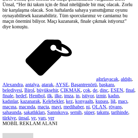
Ünsal, “Her iki takım için de final niteliğinde bir maç olacak. Zorlu
bir karşılaşma olacak. Son haftalarda sahaya yansıttığımız oyunu
oynayabilirsek kazanabiliriz. Tüm sporcularımız ve camiamız bu
maçın önemini biliyor. Maçı kazanarak, finale çıkmak istiyoruz”
diye konuştu.
ağırlayacak
,
aldığı
,
Alexandra
,
antalya
,
atarak
,
AYŞE
,
Başantrenörü
,
başkanı
,
belediyesi
,
Birol
,
büyükşehir
,
ÇIKMAK
,
çok
,
de
,
dinç
,
ESEN
,
final
,
finale
,
hedef
,
Hentbol
,
ilk
,
ilke
,
imza
,
in
,
istiyor
,
izmir
,
kadın
,
kadınlar
,
kazanarak
,
Kelebekler
,
kez
,
konyaaltı
,
kupası
,
liğ
,
maçı
,
maçına
,
maçında
,
maçta
,
mavi
,
medihaber
,
ni
,
OLAN
,
rövanş
,
sahasında
,
sakatlıkları
,
Sannıkova
,
semih
,
süper
,
takımı
,
tarihinde
,
türkiye
,
ünsal
,
ve
,
yarı
,
yer
MOBİL REKLAM ALANI