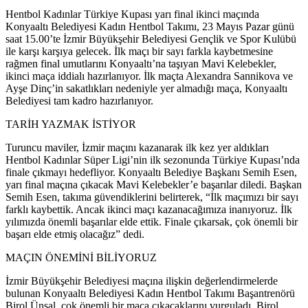
Hentbol Kadınlar Türkiye Kupası yarı final ikinci maçında
Konyaaltı Belediyesi Kadın Hentbol Takımı, 23 Mayıs Pazar günü
saat 15.00’te İzmir Büyükşehir Belediyesi Gençlik ve Spor Kulübü
ile karşı karşıya gelecek. İlk maçı bir sayı farkla kaybetmesine
rağmen final umutlarını Konyaaltı’na taşıyan Mavi Kelebekler,
ikinci maça iddialı hazırlanıyor. İlk maçta Alexandra Sannikova ve
Ayşe Dinç’in sakatlıkları nedeniyle yer almadığı maça, Konyaaltı
Belediyesi tam kadro hazırlanıyor.
TARİH YAZMAK İSTİYOR
Turuncu maviler, İzmir maçını kazanarak ilk kez yer aldıkları
Hentbol Kadınlar Süper Ligi’nin ilk sezonunda Türkiye Kupası’nda
finale çıkmayı hedefliyor. Konyaaltı Belediye Başkanı Semih Esen,
yarı final maçına çıkacak Mavi Kelebekler’e başarılar diledi. Başkan
Semih Esen, takıma güvendiklerini belirterek, “İlk maçımızı bir sayı
farklı kaybettik. Ancak ikinci maçı kazanacağımıza inanıyoruz. İlk
yılımızda önemli başarılar elde ettik. Finale çıkarsak, çok önemli bir
başarı elde etmiş olacağız” dedi.
MAÇIN ÖNEMİNİ BİLİYORUZ
İzmir Büyükşehir Belediyesi maçına ilişkin değerlendirmelerde
bulunan Konyaaltı Belediyesi Kadın Hentbol Takımı Başantrenörü
Birol Ünsal, çok önemli bir maça çıkacaklarını vurguladı. Birol