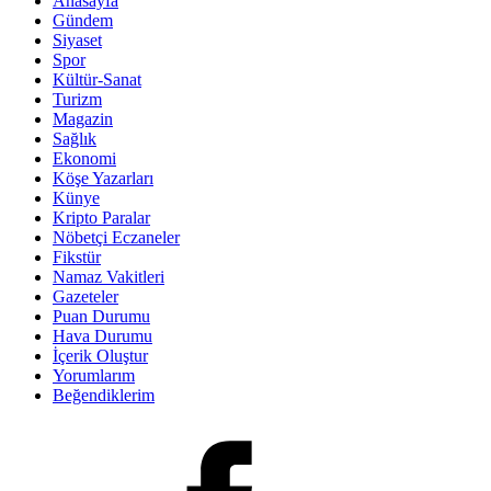
Anasayfa
Gündem
Siyaset
Spor
Kültür-Sanat
Turizm
Magazin
Sağlık
Ekonomi
Köşe Yazarları
Künye
Kripto Paralar
Nöbetçi Eczaneler
Fikstür
Namaz Vakitleri
Gazeteler
Puan Durumu
Hava Durumu
İçerik Oluştur
Yorumlarım
Beğendiklerim