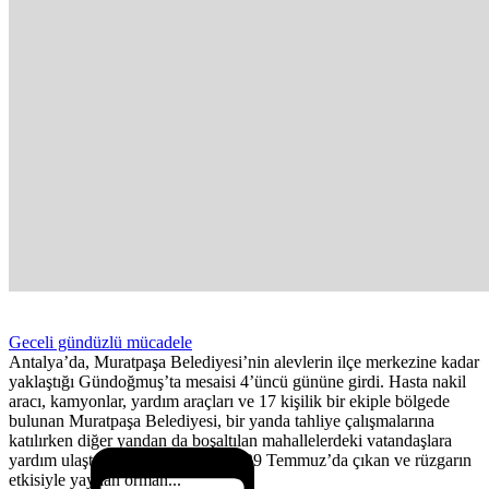
Geceli gündüzlü mücadele
Antalya’da, Muratpaşa Belediyesi’nin alevlerin ilçe merkezine kadar
yaklaştığı Gündoğmuş’ta mesaisi 4’üncü gününe girdi. Hasta nakil
aracı, kamyonlar, yardım araçları ve 17 kişilik bir ekiple bölgede
bulunan Muratpaşa Belediyesi, bir yanda tahliye çalışmalarına
katılırken diğer yandan da boşaltılan mahallelerdeki vatandaşlara
yardım ulaştırıyor. Gündoğmuş’ta 29 Temmuz’da çıkan ve rüzgarın
etkisiyle yayılan orman...